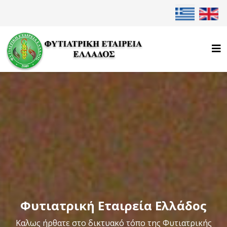
Επιλέξτε τη γλ
Φυτιατρική Εταιρεία Ελλάδος
Καλως ήρθατε στο δικτυακό τόπο της Φυτιατρικής