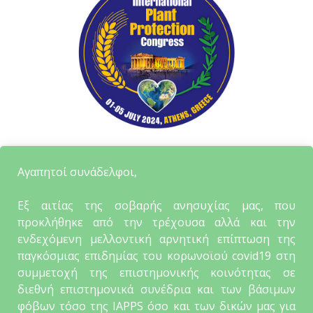
Αγαπητοί συνάδελφοι,
Εξ αιτίας της σοβαρής ανησυχίας μας, που
προκλήθηκε από την τρέχουσα αλλά και την
ενδεχόμενη μελλοντική αρνητική επίπτωση της
παγκόσμιας επιδημίας του κορωνοϊού covid19 στη
συμμετοχή της επιστημονικής κοινότητας σε
διεθνή επιστημονικά συνέδρια και των βάσιμων
φόβων τόσο της IAPPS όσο και των δικών μας για