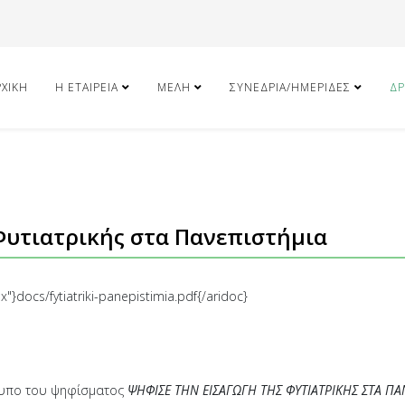
ΡΧΙΚΉ
Η ΕΤΑΙΡΕΊΑ
ΜΈΛΗ
ΣΥΝΈΔΡΙΑ/ΗΜΕΡΊΔΕΣ
ΔΡ
Φυτιατρικής στα Πανεπιστήμια
}docs/fytiatriki-panepistimia.pdf{/aridoc}
ντυπο του ψηφίσματος
ΨΗΦΙΣΕ ΤΗΝ ΕΙΣΑΓΩΓΗ ΤΗΣ ΦΥΤΙΑΤΡΙΚΗΣ ΣΤΑ Π